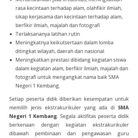
rasa kecintaan terhadap alam, olahfikir ilmiah,
sikap kerjasama dan kecintaan terhadap alam,
berfikir ilmiah, majalah dan fotografi
Terlaksananya latihan rutin
Meningkatnya keikutsertaan dalam lomba
ditingkat wilayah, daerah dan nasional
Meningkatkan prestasi dibidang kegiatan siswa
dalam kegiatan alam, berfikir ilmiah, majalah dan
fotografi untuk mengangkat nama baik SMA
Negeri 1 Kembang.
Setiap peserta didik diberikan kesempatan untuk
memilih jenis ekstrakurikuler yang ada di
SMA
Negeri 1 Kembang
. Segala aktifitas peserta didik
berkenaan dengan kegiatan ekstrakurikuler
dibawah pembinaan dan pengawasan guru