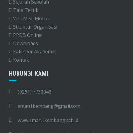
Sejarah Sekolah
Tata Tertib
Visi, Misi, Motto
Struktur Organisasi
PPDB Online
Downloads
Kalender Akademik
Kontak
HUBUNGI KAMI
(0291) 7730048
sman1kembang@gmail.com
www.sman1kembang.sch.id