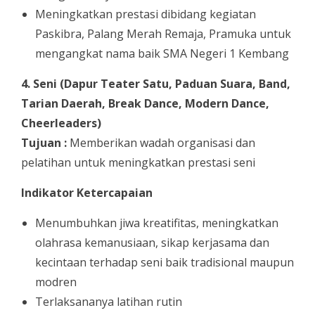
Meningkatkan prestasi dibidang kegiatan
Paskibra, Palang Merah Remaja, Pramuka untuk
mengangkat nama baik SMA Negeri 1 Kembang
4. Seni (Dapur Teater Satu, Paduan Suara, Band,
Tarian Daerah, Break Dance, Modern Dance,
Cheerleaders)
Tujuan :
Memberikan wadah organisasi dan
pelatihan untuk meningkatkan prestasi seni
Indikator Ketercapaian
Menumbuhkan jiwa kreatifitas, meningkatkan
olahrasa kemanusiaan, sikap kerjasama dan
kecintaan terhadap seni baik tradisional maupun
modren
Terlaksananya latihan rutin