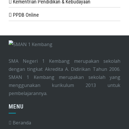
Kementrian Pendidikan & Kebudayaan
PPDB Online
SMA Negeri 1 Kembang merupakan sekolah
dengan tingkat Akredita A. Didirikan Tahun 2006.
SMAN 1 Kembang merupakan sekolah yang
menggunakan kurikulum 2013 untuk
pembelajarannya.
MENU
Beranda