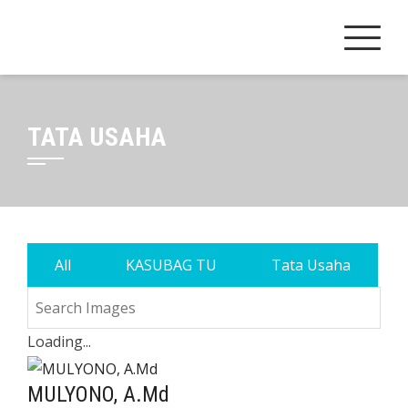
Skip
to
content
TATA USAHA
All
KASUBAG TU
Tata Usaha
Loading...
MULYONO, A.Md