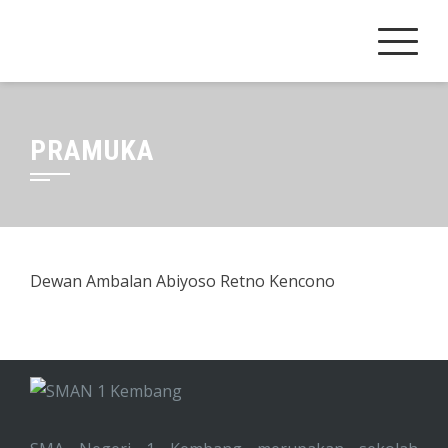
Skip
to
content
PRAMUKA
Dewan Ambalan Abiyoso Retno Kencono