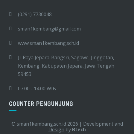
(0291) 7730048
sman1kembang@gmail.com
www.sman1kembang.sch.id
Jl. Raya Jepara-Bangsri, Sagawe, Jinggotan,
Kembang, Kabupaten Jepara, Jawa Tengah
59453
07:00 - 14:00 WIB
COUNTER PENGUNJUNG
© sman1kembang.sch.id 2026
|
Development and
Design
by
Btech