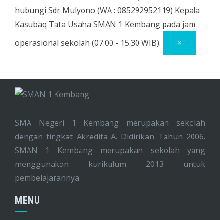
hubungi Sdr Mulyono (WA : 085292952119) Kepala
Kasubaq Tata Usaha SMAN 1 Kembang pada jam
operasional sekolah (07.00 - 15.30 WIB).
×
SMA Negeri 1 Kembang merupakan sekolah
dengan tingkat Akredita A. Didirikan Tahun 2006.
SMAN 1 Kembang merupakan sekolah yang
menggunakan kurikulum 2013 untuk
pembelajarannya.
MENU