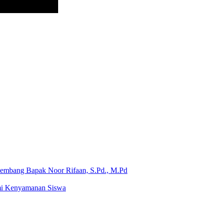
Kembang Bapak Noor Rifaan, S.Pd., M.Pd
mi Kenyamanan Siswa