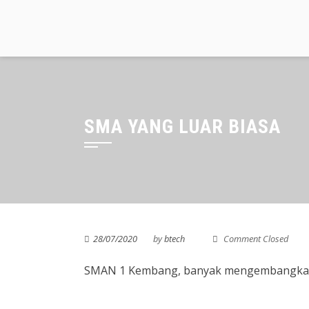
Skip
to
content
SMA YANG LUAR BIASA
28/07/2020
by
btech
Comment Closed
SMAN 1 Kembang, banyak mengembangkan b