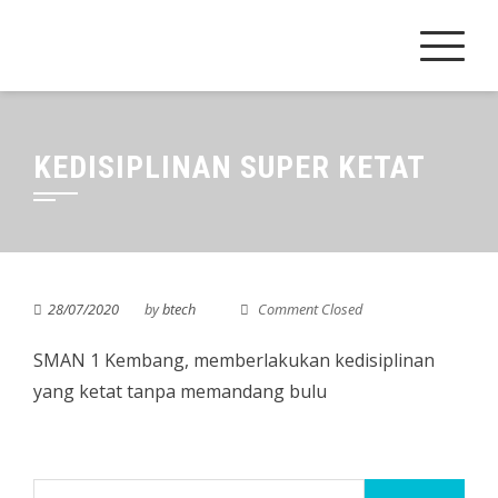
Skip
to
content
KEDISIPLINAN SUPER KETAT
28/07/2020
by
btech
Comment Closed
SMAN 1 Kembang, memberlakukan kedisiplinan
yang ketat tanpa memandang bulu
Cari